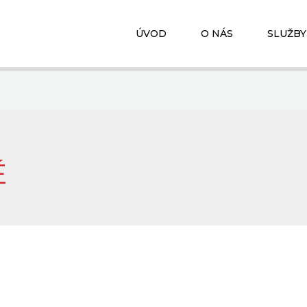
ÚVOD
O NÁS
SLUŽBY
É