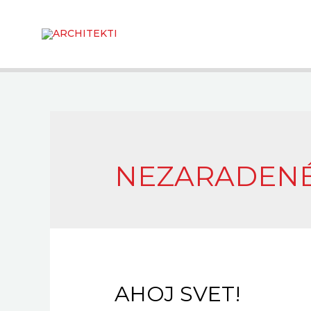
Preskočiť
na
obsah
NEZARADEN
AHOJ SVET!