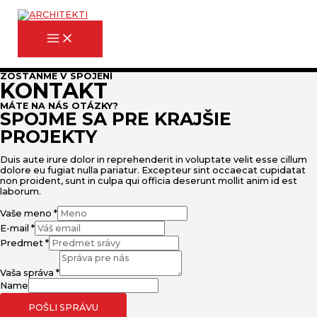
Preskočiť
na
obsah
MAIN
MENU
ZOSTANME V SPOJENÍ
KONTAKT
MÁTE NA NÁS OTÁZKY?
SPOJME SA PRE KRAJŠIE
PROJEKTY
Duis aute irure dolor in reprehenderit in voluptate velit esse cillum
dolore eu fugiat nulla pariatur. Excepteur sint occaecat cupidatat
non proident, sunt in culpa qui officia deserunt mollit anim id est
laborum.
Vaše meno
*
E-mail
*
Predmet
*
Vaša správa
*
Name
POŠLI SPRÁVU