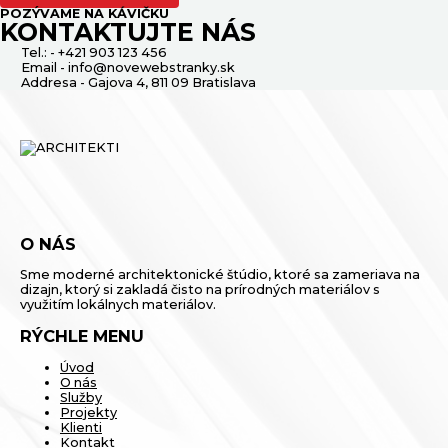
POZÝVAME NA KÁVIČKU
KONTAKTUJTE NÁS
Tel.: - +421 903 123 456
Email - info@novewebstranky.sk
Addresa - Gajova 4, 811 09 Bratislava
O NÁS
Sme moderné architektonické štúdio, ktoré sa zameriava na
dizajn, ktorý si zakladá čisto na prírodných materiálov s
využitím lokálnych materiálov.
RÝCHLE MENU
Úvod
O nás
Služby
Projekty
Klienti
Kontakt